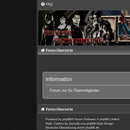
FAQ
Foren-Übersicht
Information
Forum nur für Teammitglieder.
Foren-Übersicht
Powered by
phpBB
® Forum Software © phpBB Limited
Style: Carbon by Joyce&Luna
phpBB-Style-Design
Deutsche Übersetzung durch
phpBB.de