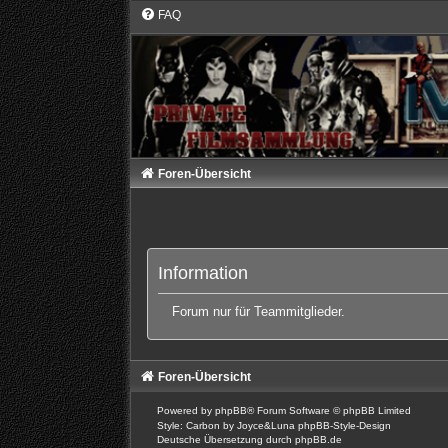
FAQ
Foren-Übersicht
Information
Forum nur für Teammitglieder.
Foren-Übersicht
Powered by
phpBB
® Forum Software © phpBB Limited
Style: Carbon by Joyce&Luna
phpBB-Style-Design
Deutsche Übersetzung durch
phpBB.de