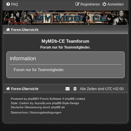
FAQ
Registrieren
Anmelden
Foren-Übersicht
MyMDb-CE Teamforum
Forum nur für Teammitglieder.
Information
Forum nur für Teammitglieder.
Foren-Übersicht
Alle Zeiten sind
UTC+02:00
Powered by
phpBB
® Forum Software © phpBB Limited
Style: Carbon by Joyce&Luna
phpBB-Style-Design
Deutsche Übersetzung durch
phpBB.de
Datenschutz
|
Nutzungsbedingungen