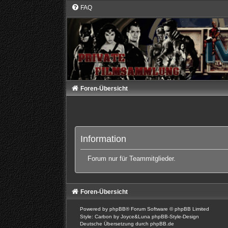
FAQ
Foren-Übersicht
Information
Forum nur für Teammitglieder.
Foren-Übersicht
Powered by
phpBB
® Forum Software © phpBB Limited
Style: Carbon by Joyce&Luna
phpBB-Style-Design
Deutsche Übersetzung durch
phpBB.de