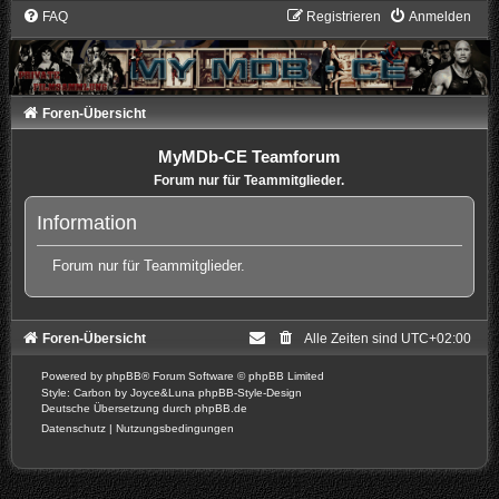
FAQ
Registrieren
Anmelden
Foren-Übersicht
MyMDb-CE Teamforum
Forum nur für Teammitglieder.
Information
Forum nur für Teammitglieder.
Foren-Übersicht
Alle Zeiten sind
UTC+02:00
Powered by
phpBB
® Forum Software © phpBB Limited
Style: Carbon by Joyce&Luna
phpBB-Style-Design
Deutsche Übersetzung durch
phpBB.de
Datenschutz
|
Nutzungsbedingungen