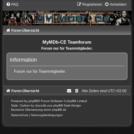
FAQ
Registrieren
Anmelden
Foren-Übersicht
MyMDb-CE Teamforum
Forum nur für Teammitglieder.
Information
Forum nur für Teammitglieder.
Foren-Übersicht
Alle Zeiten sind
UTC+02:00
Powered by
phpBB
® Forum Software © phpBB Limited
Style: Carbon by Joyce&Luna
phpBB-Style-Design
Deutsche Übersetzung durch
phpBB.de
Datenschutz
|
Nutzungsbedingungen