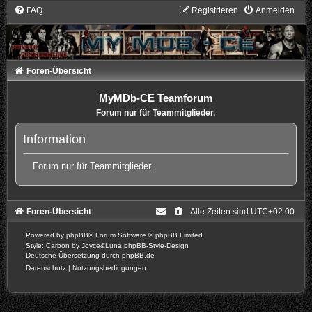
FAQ
Registrieren
Anmelden
Foren-Übersicht
MyMDb-CE Teamforum
Forum nur für Teammitglieder.
Information
Forum nur für Teammitglieder.
Foren-Übersicht
Alle Zeiten sind
UTC+02:00
Powered by
phpBB
® Forum Software © phpBB Limited
Style: Carbon by Joyce&Luna
phpBB-Style-Design
Deutsche Übersetzung durch
phpBB.de
Datenschutz
|
Nutzungsbedingungen