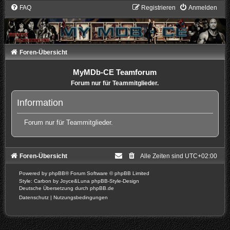
FAQ
Registrieren
Anmelden
Foren-Übersicht
MyMDb-CE Teamforum
Forum nur für Teammitglieder.
Information
Forum nur für Teammitglieder.
Foren-Übersicht
Alle Zeiten sind
UTC+02:00
Powered by
phpBB
® Forum Software © phpBB Limited
Style: Carbon by Joyce&Luna
phpBB-Style-Design
Deutsche Übersetzung durch
phpBB.de
Datenschutz
|
Nutzungsbedingungen