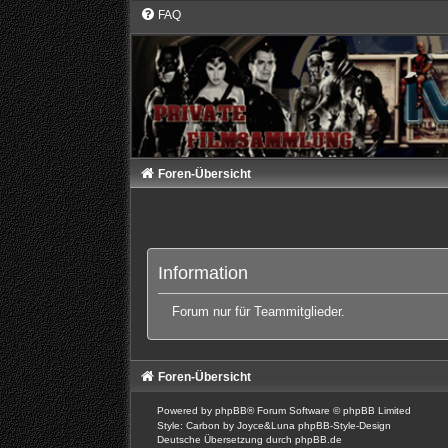
FAQ
Foren-Übersicht
Information
Forum nur für Teammitglieder.
Foren-Übersicht
Powered by
phpBB
® Forum Software © phpBB Limited
Style: Carbon by Joyce&Luna
phpBB-Style-Design
Deutsche Übersetzung durch
phpBB.de