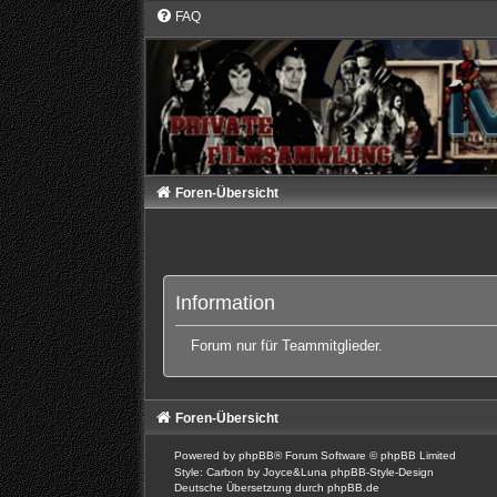
FAQ
Foren-Übersicht
Information
Forum nur für Teammitglieder.
Foren-Übersicht
Powered by
phpBB
® Forum Software © phpBB Limited
Style: Carbon by Joyce&Luna
phpBB-Style-Design
Deutsche Übersetzung durch
phpBB.de