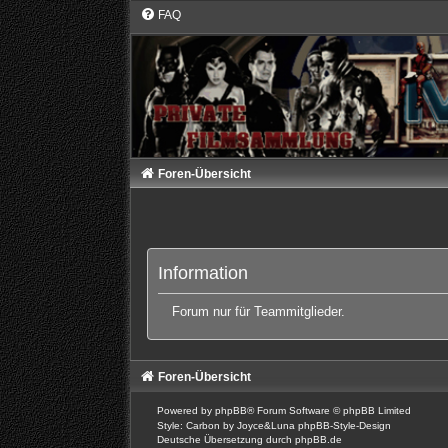
FAQ
Foren-Übersicht
Information
Forum nur für Teammitglieder.
Foren-Übersicht
Powered by
phpBB
® Forum Software © phpBB Limited
Style: Carbon by Joyce&Luna
phpBB-Style-Design
Deutsche Übersetzung durch
phpBB.de