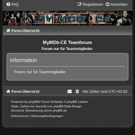
FAQ
Registrieren
Anmelden
Foren-Übersicht
MyMDb-CE Teamforum
Forum nur für Teammitglieder.
Information
Forum nur für Teammitglieder.
Foren-Übersicht
Alle Zeiten sind
UTC+02:00
Powered by
phpBB
® Forum Software © phpBB Limited
Style: Carbon by Joyce&Luna
phpBB-Style-Design
Deutsche Übersetzung durch
phpBB.de
Datenschutz
|
Nutzungsbedingungen