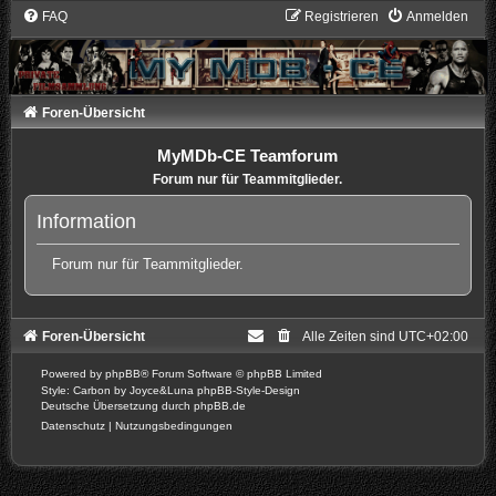
FAQ
Registrieren
Anmelden
Foren-Übersicht
MyMDb-CE Teamforum
Forum nur für Teammitglieder.
Information
Forum nur für Teammitglieder.
Foren-Übersicht
Alle Zeiten sind
UTC+02:00
Powered by
phpBB
® Forum Software © phpBB Limited
Style: Carbon by Joyce&Luna
phpBB-Style-Design
Deutsche Übersetzung durch
phpBB.de
Datenschutz
|
Nutzungsbedingungen