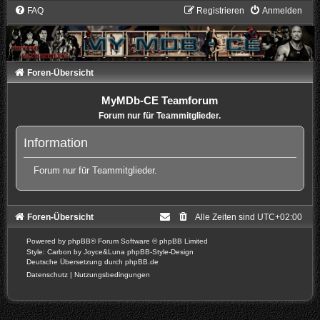
FAQ
Registrieren
Anmelden
Foren-Übersicht
MyMDb-CE Teamforum
Forum nur für Teammitglieder.
Information
Forum nur für Teammitglieder.
Foren-Übersicht
Alle Zeiten sind
UTC+02:00
Powered by
phpBB
® Forum Software © phpBB Limited
Style: Carbon by Joyce&Luna
phpBB-Style-Design
Deutsche Übersetzung durch
phpBB.de
Datenschutz
|
Nutzungsbedingungen