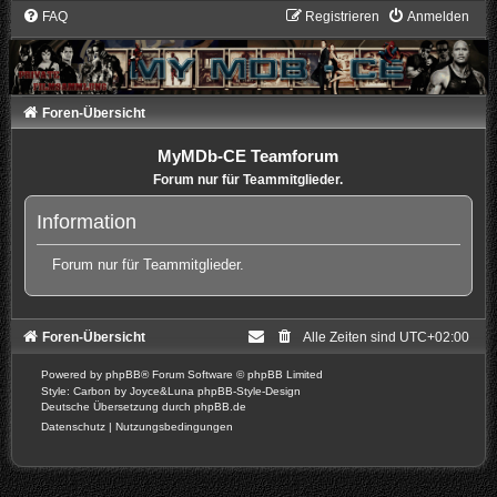
FAQ
Registrieren
Anmelden
Foren-Übersicht
MyMDb-CE Teamforum
Forum nur für Teammitglieder.
Information
Forum nur für Teammitglieder.
Foren-Übersicht
Alle Zeiten sind
UTC+02:00
Powered by
phpBB
® Forum Software © phpBB Limited
Style: Carbon by Joyce&Luna
phpBB-Style-Design
Deutsche Übersetzung durch
phpBB.de
Datenschutz
|
Nutzungsbedingungen