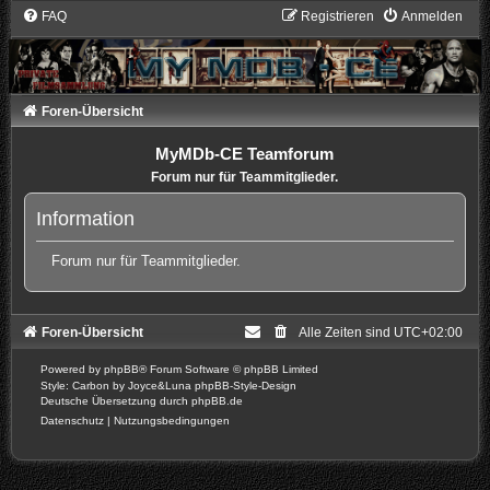
FAQ
Registrieren
Anmelden
Foren-Übersicht
MyMDb-CE Teamforum
Forum nur für Teammitglieder.
Information
Forum nur für Teammitglieder.
Foren-Übersicht
Alle Zeiten sind
UTC+02:00
Powered by
phpBB
® Forum Software © phpBB Limited
Style: Carbon by Joyce&Luna
phpBB-Style-Design
Deutsche Übersetzung durch
phpBB.de
Datenschutz
|
Nutzungsbedingungen