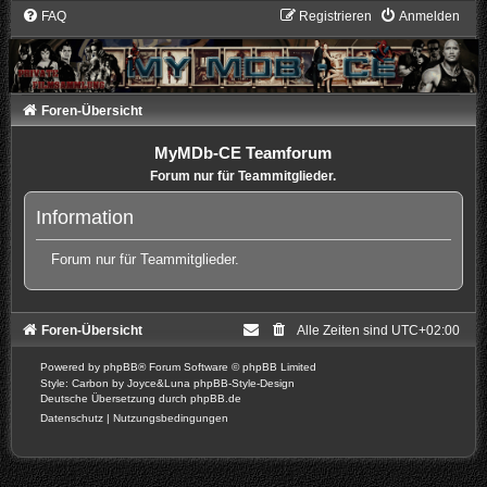
FAQ
Registrieren
Anmelden
Foren-Übersicht
MyMDb-CE Teamforum
Forum nur für Teammitglieder.
Information
Forum nur für Teammitglieder.
Foren-Übersicht
Alle Zeiten sind
UTC+02:00
Powered by
phpBB
® Forum Software © phpBB Limited
Style: Carbon by Joyce&Luna
phpBB-Style-Design
Deutsche Übersetzung durch
phpBB.de
Datenschutz
|
Nutzungsbedingungen