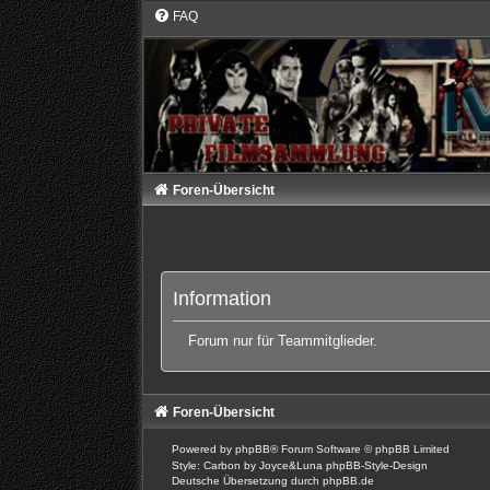
FAQ
Foren-Übersicht
Information
Forum nur für Teammitglieder.
Foren-Übersicht
Powered by
phpBB
® Forum Software © phpBB Limited
Style: Carbon by Joyce&Luna
phpBB-Style-Design
Deutsche Übersetzung durch
phpBB.de