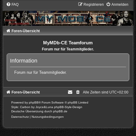
FAQ
Registrieren
Anmelden
Foren-Übersicht
MyMDb-CE Teamforum
Forum nur für Teammitglieder.
Information
Forum nur für Teammitglieder.
Foren-Übersicht
Alle Zeiten sind
UTC+02:00
Powered by
phpBB
® Forum Software © phpBB Limited
Style: Carbon by Joyce&Luna
phpBB-Style-Design
Deutsche Übersetzung durch
phpBB.de
Datenschutz
|
Nutzungsbedingungen