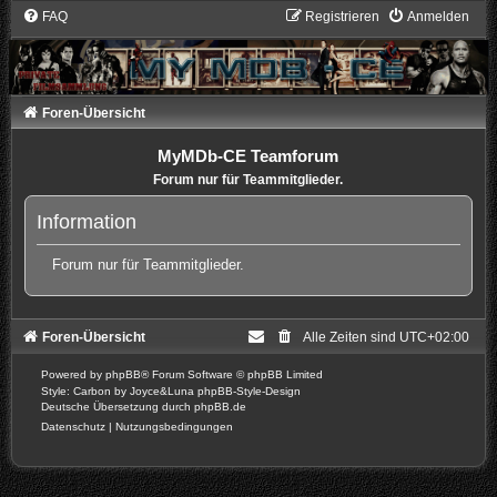
FAQ
Registrieren
Anmelden
Foren-Übersicht
MyMDb-CE Teamforum
Forum nur für Teammitglieder.
Information
Forum nur für Teammitglieder.
Foren-Übersicht
Alle Zeiten sind
UTC+02:00
Powered by
phpBB
® Forum Software © phpBB Limited
Style: Carbon by Joyce&Luna
phpBB-Style-Design
Deutsche Übersetzung durch
phpBB.de
Datenschutz
|
Nutzungsbedingungen