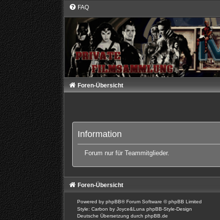
FAQ
Foren-Übersicht
Information
Forum nur für Teammitglieder.
Foren-Übersicht
Powered by
phpBB
® Forum Software © phpBB Limited
Style: Carbon by Joyce&Luna
phpBB-Style-Design
Deutsche Übersetzung durch
phpBB.de