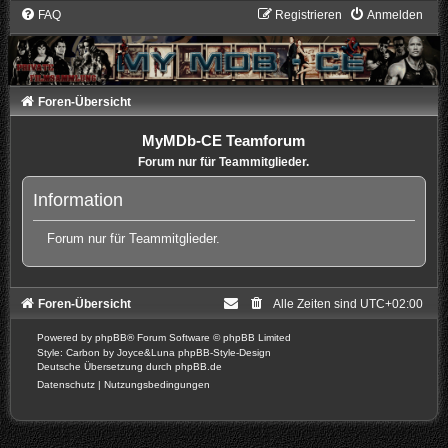
FAQ
Registrieren
Anmelden
Foren-Übersicht
MyMDb-CE Teamforum
Forum nur für Teammitglieder.
Information
Forum nur für Teammitglieder.
Foren-Übersicht
Alle Zeiten sind
UTC+02:00
Powered by
phpBB
® Forum Software © phpBB Limited
Style: Carbon by Joyce&Luna
phpBB-Style-Design
Deutsche Übersetzung durch
phpBB.de
Datenschutz
|
Nutzungsbedingungen