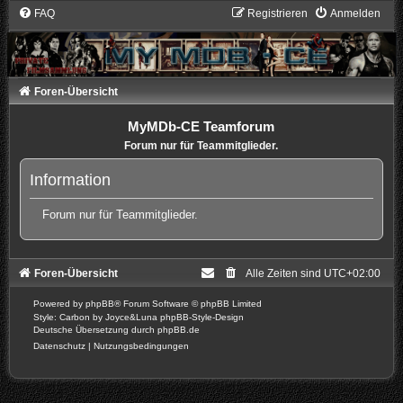
FAQ
Registrieren
Anmelden
Foren-Übersicht
MyMDb-CE Teamforum
Forum nur für Teammitglieder.
Information
Forum nur für Teammitglieder.
Foren-Übersicht
Alle Zeiten sind
UTC+02:00
Powered by
phpBB
® Forum Software © phpBB Limited
Style: Carbon by Joyce&Luna
phpBB-Style-Design
Deutsche Übersetzung durch
phpBB.de
Datenschutz
|
Nutzungsbedingungen