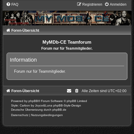
FAQ
Registrieren
Anmelden
Foren-Übersicht
MyMDb-CE Teamforum
Forum nur für Teammitglieder.
Information
Forum nur für Teammitglieder.
Foren-Übersicht
Alle Zeiten sind
UTC+02:00
Powered by
phpBB
® Forum Software © phpBB Limited
Style: Carbon by Joyce&Luna
phpBB-Style-Design
Deutsche Übersetzung durch
phpBB.de
Datenschutz
|
Nutzungsbedingungen