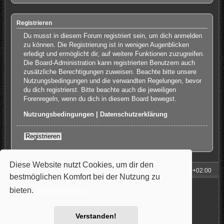
Registrieren
Du musst in diesem Forum registriert sein, um dich anmelden
zu können. Die Registrierung ist in wenigen Augenblicken
erledigt und ermöglicht dir, auf weitere Funktionen zuzugreifen.
Die Board-Administration kann registrierten Benutzern auch
zusätzliche Berechtigungen zuweisen. Beachte bitte unsere
Nutzungsbedingungen und die verwandten Regelungen, bevor
du dich registrierst. Bitte beachte auch die jeweiligen
Forenregeln, wenn du dich in diesem Board bewegst.
Nutzungsbedingungen
|
Datenschutzerklärung
Registrieren
Diese Website nutzt Cookies, um dir den
Foren-Übersicht
Alle Zeiten sind
UTC+02:00
bestmöglichen Komfort bei der Nutzung zu
Powered by
phpBB
® Forum Software © phpBB Limited
bieten.
Mehr erfahren
Style: Carbon by Joyce&Luna
phpBB-Style-Design
Deutsche Übersetzung durch
phpBB.de
Datenschutz
|
Nutzungsbedingungen
Verstanden!