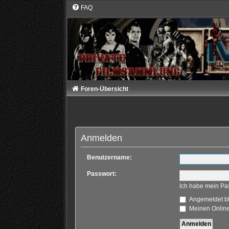
FAQ
Foren-Übersicht
Anmelden
Benutzername:
Passwort:
Ich habe mein Pa
Angemeldet b
Meinen Online