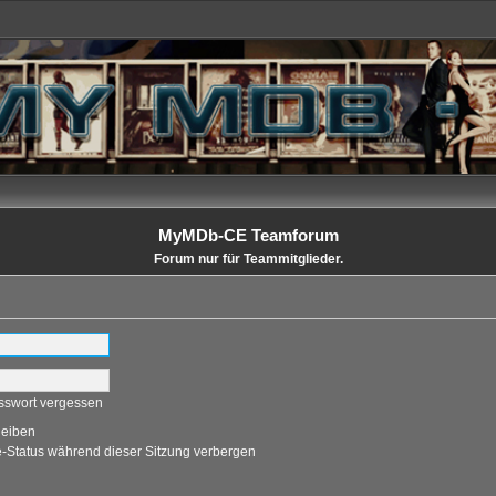
MyMDb-CE Teamforum
Forum nur für Teammitglieder.
sswort vergessen
leiben
-Status während dieser Sitzung verbergen