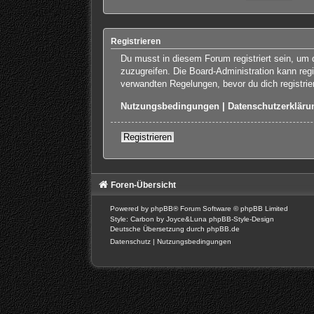
Registrieren
Du musst in diesem Forum registriert sein, um d
zuzugreifen. Die Board-Administration kann re
verwandten Regelungen, bevor du dich registrie
Nutzungsbedingungen
|
Datenschutzerkläru
Registrieren
Foren-Übersicht
Powered by
phpBB
® Forum Software © phpBB Limited
Style: Carbon by Joyce&Luna
phpBB-Style-Design
Deutsche Übersetzung durch
phpBB.de
Datenschutz
|
Nutzungsbedingungen