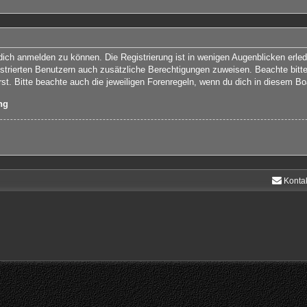
ich anmelden zu können. Die Registrierung ist in wenigen Augenblicken erledi
gistrierten Benutzern auch zusätzliche Berechtigungen zuweisen. Beachte bit
rst. Bitte beachte auch die jeweiligen Forenregeln, wenn du dich in diesem B
ng
Konta