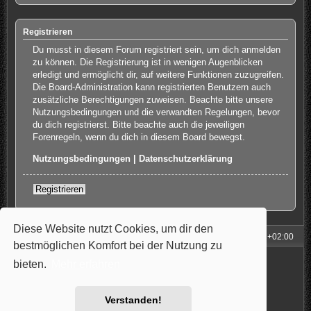
Registrieren
Du musst in diesem Forum registriert sein, um dich anmelden
zu können. Die Registrierung ist in wenigen Augenblicken
erledigt und ermöglicht dir, auf weitere Funktionen zuzugreifen.
Die Board-Administration kann registrierten Benutzern auch
zusätzliche Berechtigungen zuweisen. Beachte bitte unsere
Nutzungsbedingungen und die verwandten Regelungen, bevor
du dich registrierst. Bitte beachte auch die jeweiligen
Forenregeln, wenn du dich in diesem Board bewegst.
Nutzungsbedingungen
|
Datenschutzerklärung
Registrieren
Diese Website nutzt Cookies, um dir den
Foren-Übersicht
Alle Zeiten sind
UTC+02:00
bestmöglichen Komfort bei der Nutzung zu
Powered by
phpBB
® Forum Software © phpBB Limited
bieten.
Mehr erfahren
Style: Carbon by Joyce&Luna
phpBB-Style-Design
Deutsche Übersetzung durch
phpBB.de
Datenschutz
|
Nutzungsbedingungen
Verstanden!