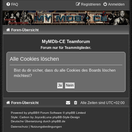
FAQ
Registrieren
Anmelden
Foren-Übersicht
MyMDb-CE Teamforum
Forum nur für Teammitglieder.
Alle Cookies löschen
Bist du dir sicher, dass du alle Cookies des Boards löschen
möchtest?
Foren-Übersicht
Alle Zeiten sind
UTC+02:00
Powered by
phpBB
® Forum Software © phpBB Limited
Style: Carbon by Joyce&Luna
phpBB-Style-Design
Deutsche Übersetzung durch
phpBB.de
Datenschutz
|
Nutzungsbedingungen