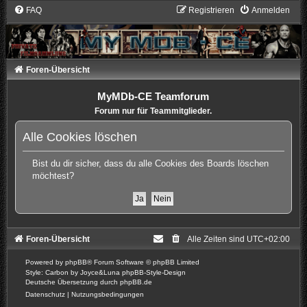
FAQ
Registrieren
Anmelden
Foren-Übersicht
MyMDb-CE Teamforum
Forum nur für Teammitglieder.
Alle Cookies löschen
Bist du dir sicher, dass du alle Cookies des Boards löschen
möchtest?
Foren-Übersicht
Alle Zeiten sind
UTC+02:00
Powered by
phpBB
® Forum Software © phpBB Limited
Style: Carbon by Joyce&Luna
phpBB-Style-Design
Deutsche Übersetzung durch
phpBB.de
Datenschutz
|
Nutzungsbedingungen