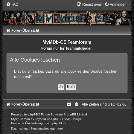
FAQ
Registrieren
Anmelden
Foren-Übersicht
MyMDb-CE Teamforum
Forum nur für Teammitglieder.
Alle Cookies löschen
Bist du dir sicher, dass du alle Cookies des Boards löschen
möchtest?
Foren-Übersicht
Alle Zeiten sind
UTC+02:00
Powered by
phpBB
® Forum Software © phpBB Limited
Style: Carbon by Joyce&Luna
phpBB-Style-Design
Deutsche Übersetzung durch
phpBB.de
Datenschutz
|
Nutzungsbedingungen