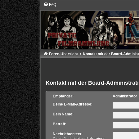
FAQ
Foren-Übersicht
Kontakt mit der Board-Adminis
Kontakt mit der Board-Administra
Empfänger:
Administrator
Deine E-Mail-Adresse:
Dein Name:
Betreff:
Nachrichtentext:
Diese Nachricht wird als reiner