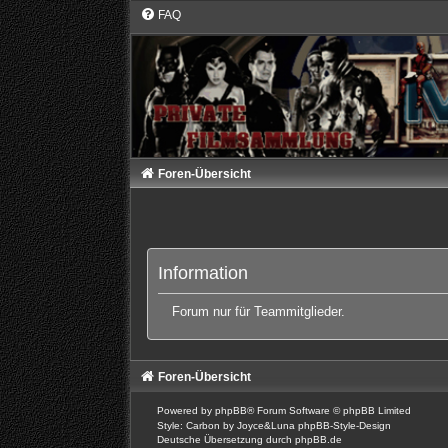
FAQ
Foren-Übersicht
Information
Forum nur für Teammitglieder.
Foren-Übersicht
Powered by
phpBB
® Forum Software © phpBB Limited
Style: Carbon by Joyce&Luna
phpBB-Style-Design
Deutsche Übersetzung durch
phpBB.de