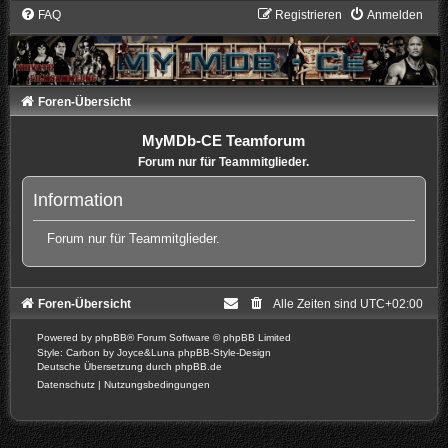
FAQ
Registrieren
Anmelden
Foren-Übersicht
MyMDb-CE Teamforum
Forum nur für Teammitglieder.
Information
Forum nur für Teammitglieder.
Foren-Übersicht
Alle Zeiten sind
UTC+02:00
Powered by
phpBB
® Forum Software © phpBB Limited
Style: Carbon by Joyce&Luna
phpBB-Style-Design
Deutsche Übersetzung durch
phpBB.de
Datenschutz
|
Nutzungsbedingungen