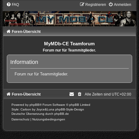
FAQ
Registrieren
Anmelden
Foren-Übersicht
MyMDb-CE Teamforum
Forum nur für Teammitglieder.
Information
Forum nur für Teammitglieder.
Foren-Übersicht
Alle Zeiten sind
UTC+02:00
Powered by
phpBB
® Forum Software © phpBB Limited
Style: Carbon by Joyce&Luna
phpBB-Style-Design
Deutsche Übersetzung durch
phpBB.de
Datenschutz
|
Nutzungsbedingungen