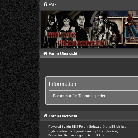
FAQ
Foren-Übersicht
Information
Forum nur für Teammitglieder.
Foren-Übersicht
Powered by
phpBB
® Forum Software © phpBB Limited
Style: Carbon by Joyce&Luna
phpBB-Style-Design
Deutsche Übersetzung durch
phpBB.de