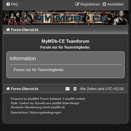
FAQ
Registrieren
Anmelden
Foren-Übersicht
MyMDb-CE Teamforum
Forum nur für Teammitglieder.
Information
Forum nur für Teammitglieder.
Foren-Übersicht
Alle Zeiten sind
UTC+02:00
Powered by
phpBB
® Forum Software © phpBB Limited
Style: Carbon by Joyce&Luna
phpBB-Style-Design
Deutsche Übersetzung durch
phpBB.de
Datenschutz
|
Nutzungsbedingungen