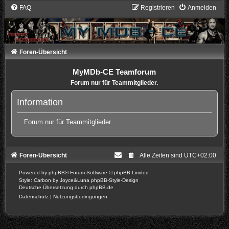
FAQ
Registrieren
Anmelden
Foren-Übersicht
MyMDb-CE Teamforum
Forum nur für Teammitglieder.
Information
Forum nur für Teammitglieder.
Foren-Übersicht
Alle Zeiten sind
UTC+02:00
Powered by
phpBB
® Forum Software © phpBB Limited
Style: Carbon by Joyce&Luna
phpBB-Style-Design
Deutsche Übersetzung durch
phpBB.de
Datenschutz
|
Nutzungsbedingungen