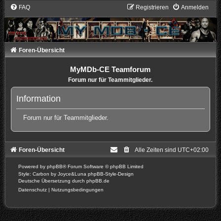
FAQ
Registrieren
Anmelden
Foren-Übersicht
MyMDb-CE Teamforum
Forum nur für Teammitglieder.
Information
Forum nur für Teammitglieder.
Foren-Übersicht
Alle Zeiten sind
UTC+02:00
Powered by
phpBB
® Forum Software © phpBB Limited
Style: Carbon by Joyce&Luna
phpBB-Style-Design
Deutsche Übersetzung durch
phpBB.de
Datenschutz
|
Nutzungsbedingungen