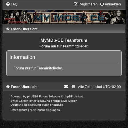
FAQ
Registrieren
Anmelden
Foren-Übersicht
MyMDb-CE Teamforum
Forum nur für Teammitglieder.
Information
Forum nur für Teammitglieder.
Foren-Übersicht
Alle Zeiten sind
UTC+02:00
Powered by
phpBB
® Forum Software © phpBB Limited
Style: Carbon by Joyce&Luna
phpBB-Style-Design
Deutsche Übersetzung durch
phpBB.de
Datenschutz
|
Nutzungsbedingungen