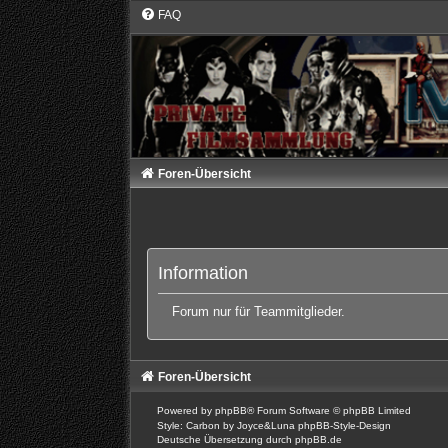
FAQ
Foren-Übersicht
Information
Forum nur für Teammitglieder.
Foren-Übersicht
Powered by
phpBB
® Forum Software © phpBB Limited
Style: Carbon by Joyce&Luna
phpBB-Style-Design
Deutsche Übersetzung durch
phpBB.de