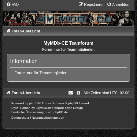
FAQ
Registrieren
Anmelden
Foren-Übersicht
MyMDb-CE Teamforum
Forum nur für Teammitglieder.
Information
Forum nur für Teammitglieder.
Foren-Übersicht
Alle Zeiten sind
UTC+02:00
Powered by
phpBB
® Forum Software © phpBB Limited
Style: Carbon by Joyce&Luna
phpBB-Style-Design
Deutsche Übersetzung durch
phpBB.de
Datenschutz
|
Nutzungsbedingungen