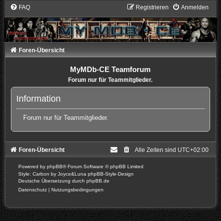
FAQ
Registrieren
Anmelden
Foren-Übersicht
MyMDb-CE Teamforum
Forum nur für Teammitglieder.
Information
Forum nur für Teammitglieder.
Foren-Übersicht
Alle Zeiten sind
UTC+02:00
Powered by
phpBB
® Forum Software © phpBB Limited
Style: Carbon by Joyce&Luna
phpBB-Style-Design
Deutsche Übersetzung durch
phpBB.de
Datenschutz
|
Nutzungsbedingungen