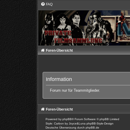
FAQ
Foren-Übersicht
Information
Forum nur für Teammitglieder.
Foren-Übersicht
Powered by
phpBB
® Forum Software © phpBB Limited
Style: Carbon by Joyce&Luna
phpBB-Style-Design
Deutsche Übersetzung durch
phpBB.de