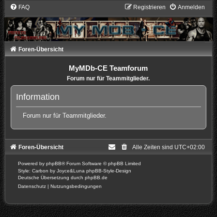
FAQ
Registrieren
Anmelden
Foren-Übersicht
MyMDb-CE Teamforum
Forum nur für Teammitglieder.
Information
Forum nur für Teammitglieder.
Foren-Übersicht
Alle Zeiten sind
UTC+02:00
Powered by
phpBB
® Forum Software © phpBB Limited
Style: Carbon by Joyce&Luna
phpBB-Style-Design
Deutsche Übersetzung durch
phpBB.de
Datenschutz
|
Nutzungsbedingungen